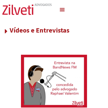
Quem Somos
Áreas de Atuação
Vídeos e Entrevistas