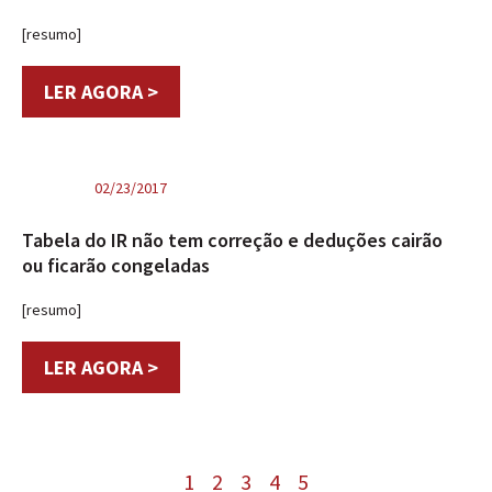
[resumo]
LER AGORA >
02/23/2017
Tabela do IR não tem correção e deduções cairão
ou ficarão congeladas
[resumo]
LER AGORA >
1
2
3
4
5