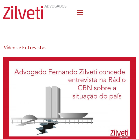
Quem Somos
Áreas de Atuação
Vídeos e Entrevistas