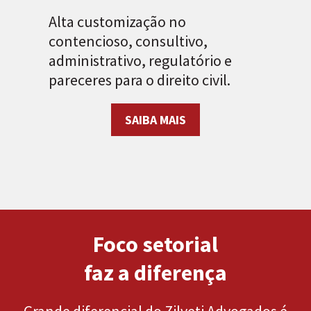
Alta customização no
Exp
contencioso, consultivo,
jur
administrativo, regulatório e
soc
pareceres para o direito civil.
est
me
pro
SAIBA MAIS
Foco setorial
faz a diferença