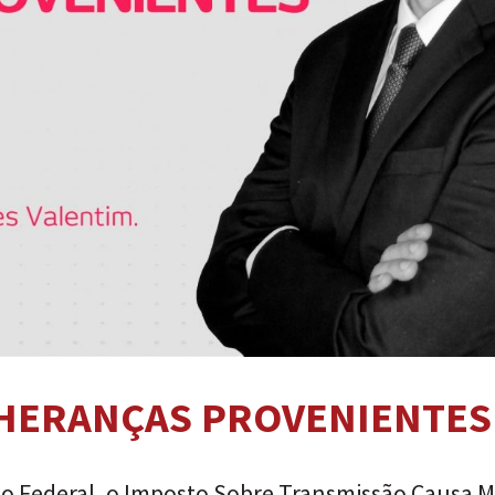
E HERANÇAS PROVENIENTES
to Federal, o Imposto Sobre Transmissão Causa M