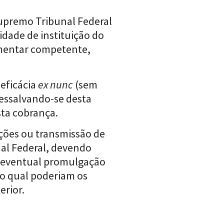
upremo Tribunal Federal
idade de instituição do
ementar competente,
 eficácia
ex nunc
(sem
 ressalvando-se desta
sta cobrança.
ções ou transmissão de
nal Federal, devendo
a eventual promulgação
do qual poderiam os
erior.