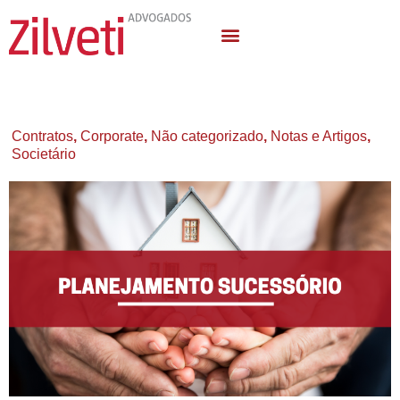
Quem Somos
Áreas de Atuação
Contratos
,
Corporate
,
Não categorizado
,
Notas e Artigos
,
Societário