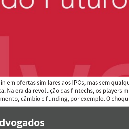
ain em ofertas similares aos IPOs, mas sem qual
ca. Na era da revolução das fintechs, os players 
amento, câmbio e funding, por exemplo. O choq
 Advogados