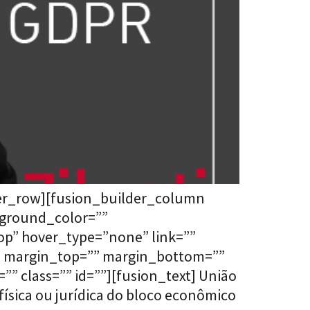
der_row][fusion_builder_column
kground_color=””
p” hover_type=”none” link=””
”” margin_top=”” margin_bottom=””
” class=”” id=””][fusion_text] União
ísica ou jurídica do bloco econômico