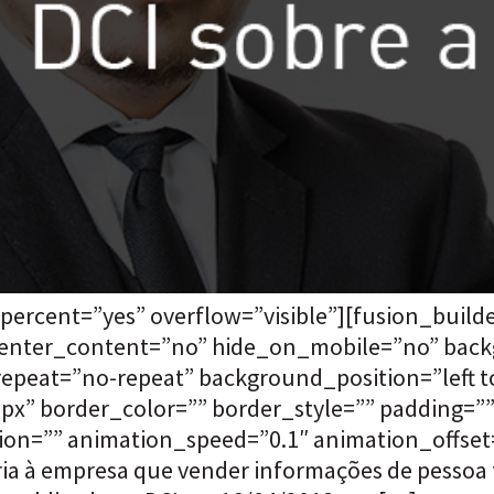
percent=”yes” overflow=”visible”][fusion_buil
 center_content=”no” hide_on_mobile=”no” bac
eat=”no-repeat” background_position=”left to
”0px” border_color=”” border_style=”” padding=
on=”” animation_speed=”0.1″ animation_offset=”
ia à empresa que vender informações de pessoa f