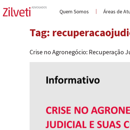
Quem Somos
Áreas de At
Tag:
recuperacaojudi
Crise no Agronegócio: Recuperação J