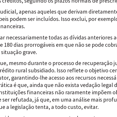
 créditos, seguindo os prazos normais de prescri
judicial, apenas aqueles que derivam diretamente
eis podem ser incluídos. Isso exclui, por exemplo
inanceiras.
r necessariamente todas as dívidas anteriores a
 180 dias prorrogáveis em que não se pode cobra
situação grave.
e, mesmo durante o processo de recuperação jud
édito rural subsidiado. Isso reflete o objetivo c
utor, garantindo-lhe acesso aos recursos necessá
ática é que, ainda que não exista vedação legal 
, instituições financeiras não raramente impõem 
 ser refutada, já que, em uma análise mais profu
e a legislação tenta, a todo custo, evitar.