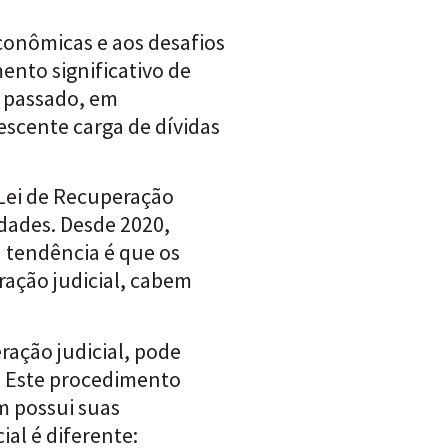
conômicas e aos desafios
ento significativo de
o passado, em
scente carga de dívidas
 Lei de Recuperação
ldades. Desde 2020,
 tendência é que os
ação judicial, cabem
eração judicial, pode
. Este procedimento
m possui suas
al é diferente: