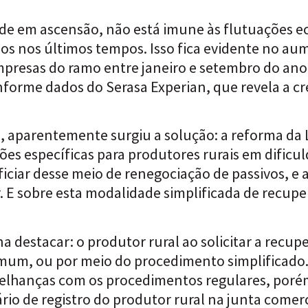
ade em ascensão, não está imune às flutuações e
s nos últimos tempos. Isso fica evidente no aum
mpresas do ramo entre janeiro e setembro do an
rme dados do Serasa Experian, que revela a cre
a, aparentemente surgiu a solução: a reforma da
ções específicas para produtores rurais em dificu
iar desse meio de renegociação de passivos, e a
E sobre esta modalidade simplificada de recuper
a destacar: o produtor rural ao solicitar a recup
omum, ou por meio do procedimento simplificado
melhanças com os procedimentos regulares, poré
io de registro do produtor rural na junta comerci