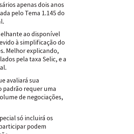
sários apenas dois anos
idada pelo Tema 1.145 do
l.
melhante ao disponível
vido à simplificação do
s. Melhor explicando,
dos pela taxa Selic, e a
al.
ue avaliará sua
ão padrão requer uma
volume de negociações,
ecial só incluirá os
 participar podem