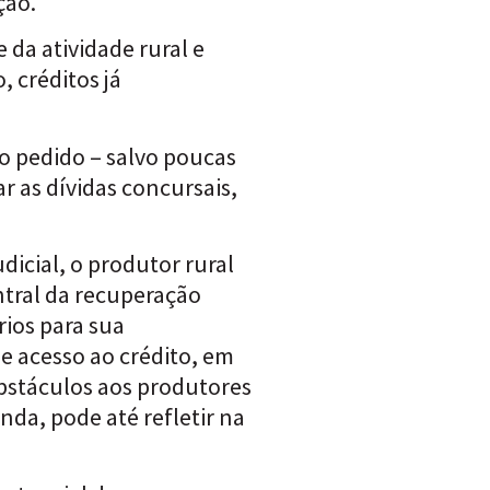
ção.
 da atividade rural e
, créditos já
o pedido – salvo poucas
r as dívidas concursais,
icial, o produtor rural
entral da recuperação
rios para sua
de acesso ao crédito, em
obstáculos aos produtores
nda, pode até refletir na