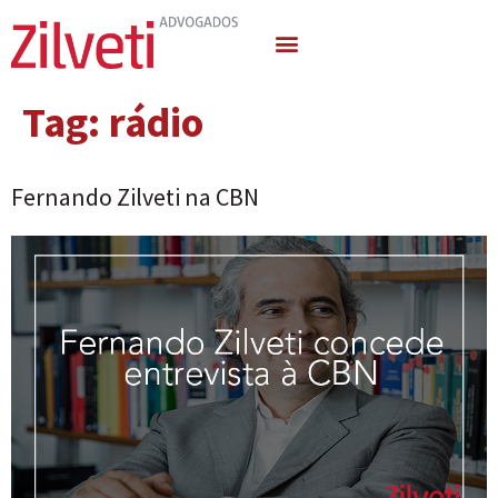
Quem Somos
Áreas de Atuação
Tag:
rádio
Fernando Zilveti na CBN