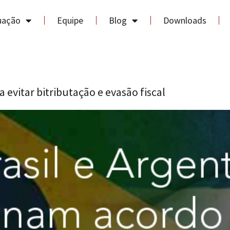
uação
Equipe
Blog
Downloads
 evitar bitributação e evasão fiscal