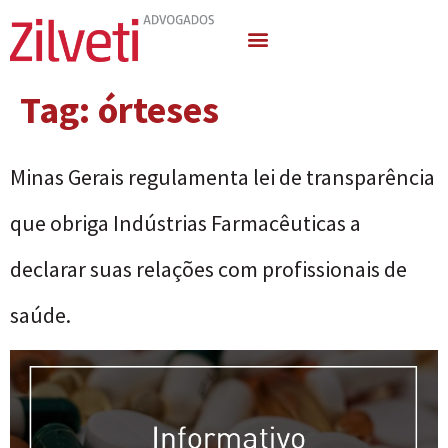
Quem Somos
Áreas de Atuação
Tag:
órteses
Minas Gerais regulamenta lei de transparência
que obriga Indústrias Farmacêuticas a
declarar suas relações com profissionais de
saúde.