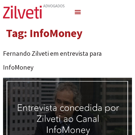
Quem Somos
Áreas de Atuação
Tag:
InfoMoney
Fernando Zilveti em entrevista para
InfoMoney