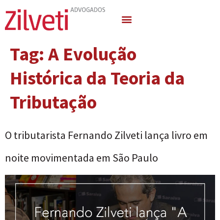
Quem Somos
Áreas de Atuação
Tag:
A Evolução
Histórica da Teoria da
Tributação
O tributarista Fernando Zilveti lança livro em
noite movimentada em São Paulo