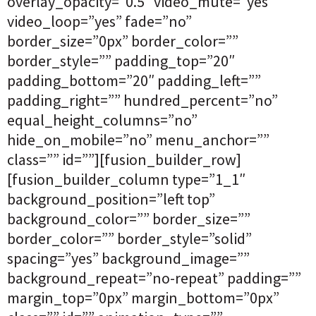
overlay_opacity=”0.5″ video_mute=”yes”
video_loop=”yes” fade=”no”
border_size=”0px” border_color=””
border_style=”” padding_top=”20″
padding_bottom=”20″ padding_left=””
padding_right=”” hundred_percent=”no”
equal_height_columns=”no”
hide_on_mobile=”no” menu_anchor=””
class=”” id=””][fusion_builder_row]
[fusion_builder_column type=”1_1″
background_position=”left top”
background_color=”” border_size=””
border_color=”” border_style=”solid”
spacing=”yes” background_image=””
background_repeat=”no-repeat” padding=””
margin_top=”0px” margin_bottom=”0px”