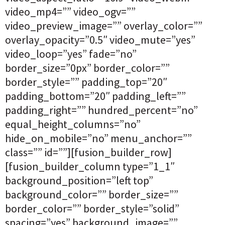
video_mp4=”” video_ogv=””
video_preview_image=”” overlay_color=””
overlay_opacity=”0.5″ video_mute=”yes”
video_loop=”yes” fade=”no”
border_size=”0px” border_color=””
border_style=”” padding_top=”20″
padding_bottom=”20″ padding_left=””
padding_right=”” hundred_percent=”no”
equal_height_columns=”no”
hide_on_mobile=”no” menu_anchor=””
class=”” id=””][fusion_builder_row]
[fusion_builder_column type=”1_1″
background_position=”left top”
background_color=”” border_size=””
border_color=”” border_style=”solid”
spacing=”yes” background_image=””