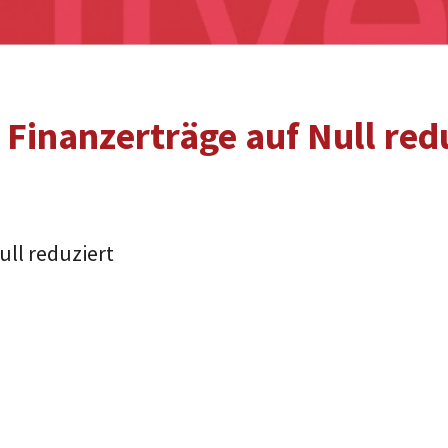
 Finanzerträge auf Null redu
ull reduziert