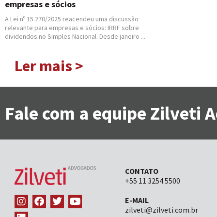
empresas e sócios
A Lei nº 15.270/2025 reacendeu uma discussão
relevante para empresas e sócios: IRRF sobre
dividendos no Simples Nacional. Desde janeiro ...
Ler mais >
Fale com a equipe Zilveti
CONTATO
+55 11 3254 5500
E-MAIL
zilveti@zilveti.com.br