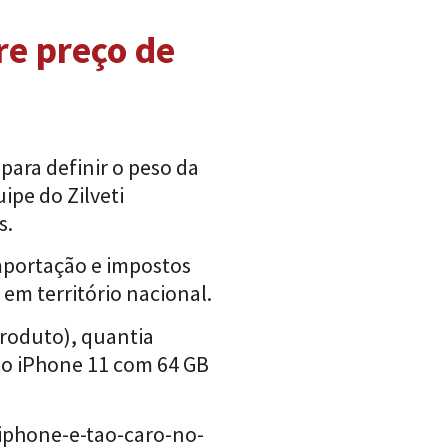
re preço de
para definir o peso da
ipe do Zilveti
s.
importação e impostos
em território nacional.
produto), quantia
elo iPhone 11 com 64 GB
-iphone-e-tao-caro-no-