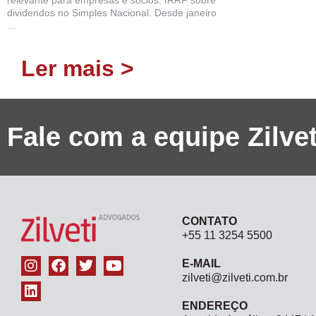
dividendos no Simples Nacional. Desde janeiro
...
Ler mais >
Fale com a equipe Zilv
CONTATO
+55 11 3254 5500
E-MAIL
zilveti@zilveti.com.br
ENDEREÇO