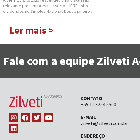
A Lei nº 15.270/2025 reacendeu uma discussão
relevante para empresas e sócios: IRRF sobre
dividendos no Simples Nacional. Desde janeiro ...
Ler mais >
Fale com a equipe Zilveti
CONTATO
+55 11 3254 5500
E-MAIL
zilveti@zilveti.com.br
ENDEREÇO