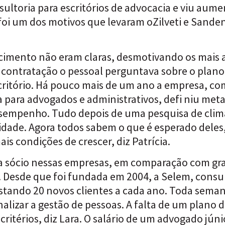
ultoria para escritórios de advocacia e viu aume
 foi um dos motivos que levaram oZilveti e Sande
scimento não eram claras, desmotivando os mais
a contratação o pessoal perguntava sobre o plano d
scritório. Há pouco mais de um ano a empresa, com
para advogados e administrativos, defi niu metas
desempenho. Tudo depois de uma pesquisa de clim
idade. Agora todos sabem o que é esperado dele
is condições de crescer, diz Patrícia.
 a sócio nessas empresas, em comparação com gra
. Desde que foi fundada em 2004, a Selem, consul
ando 20 novos clientes a cada ano. Toda seman
alizar a gestão de pessoas. A falta de um plano d
itérios, diz Lara. O salário de um advogado júni