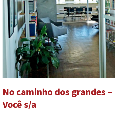
No caminho dos grandes – E
Você s/a