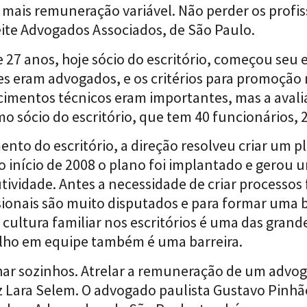
s mais remuneração variável. Não perder os profi
te Advogados Associados, de São Paulo.
7 anos, hoje sócio do escritório, começou seu e
es eram advogados, e os critérios para promoção 
mentos técnicos eram importantes, mas a avaliaç
 sócio do escritório, que tem 40 funcionários, 
to do escritório, a direção resolveu criar um pl
o início de 2008 o plano foi implantado e gero
ividade. Antes a necessidade de criar processos 
sionais são muito disputados e para formar uma b
ultura familiar nos escritórios é uma das grande
alho em equipe também é uma barreira.
lhar sozinhos. Atrelar a remuneração de um adv
z Lara Selem. O advogado paulista Gustavo Pinhã