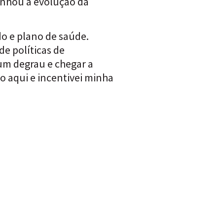
anhou a evolução da
do e plano de saúde.
de políticas de
 um degrau e chegar a
o aqui e incentivei minha