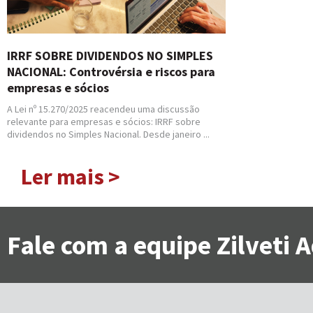
IRRF SOBRE DIVIDENDOS NO SIMPLES
NACIONAL: Controvérsia e riscos para
empresas e sócios
A Lei nº 15.270/2025 reacendeu uma discussão
relevante para empresas e sócios: IRRF sobre
dividendos no Simples Nacional. Desde janeiro ...
Ler mais >
Fale com a equipe Zilveti