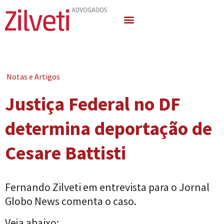
Quem Somos
Áreas de Atuação
Notas e Artigos
Justiça Federal no DF
determina deportação de
Cesare Battisti
Fernando Zilveti em entrevista para o Jornal
Globo News comenta o caso.
Veja abaixo: