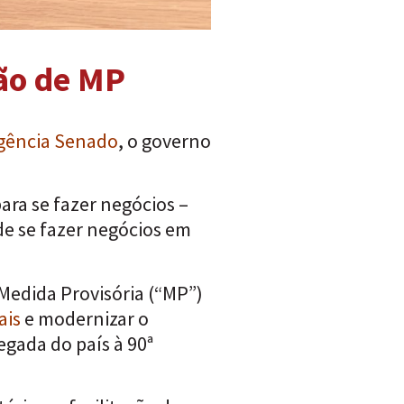
ção de MP
gência Senado
, o governo
ara se fazer negócios –
de se fazer negócios em
 Medida Provisória (“MP”)
ais
e modernizar o
egada do país à 90ª