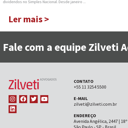
dividendos no Simples Nacional. Desde janeiro ...
Ler mais >
Fale com a equipe Zilveti
CONTATO
+55 11 3254 5500
E-MAIL
zilveti@zilveti.com.br
ENDEREÇO
Avenida Angélica, 2447 | 18º
São Paulo - SP - Brasil