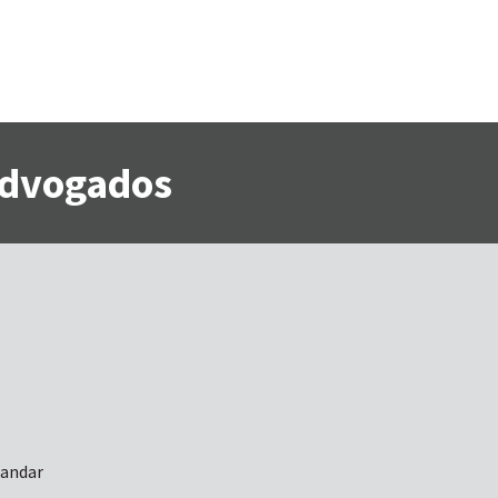
 Advogados
 andar