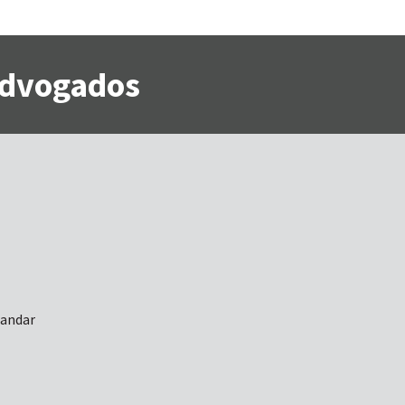
 Advogados
 andar