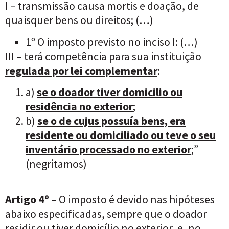
I – transmissão causa mortis e doação, de
quaisquer bens ou direitos; (…)
1º O imposto previsto no inciso I: (…)
III – terá competência para sua instituição
regulada por lei complementar
:
a)
se o doador tiver domicilio ou
residência no exterior
;
b)
se o de cujus possuía bens, era
residente ou domiciliado ou teve o seu
inventário processado no exterior
;”
(negritamos)
Artigo 4º –
O imposto é devido nas hipóteses
abaixo especificadas, sempre que o doador
residir ou tiver domicílio no exterior, e, no