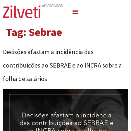
Quem Somos
Áreas de Atuação
Tag:
Sebrae
Decisões afastam a incidência das
contribuições ao SEBRAE e ao INCRA sobre a
folha de salários