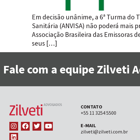
Em decisão unânime, a 6ª Turma do Tr
Sanitária (ANVISA) não poderá mais p
Associação Brasileira das Emissoras d
seus […]
Fale com a equipe Zilveti
CONTATO
+55 11 3254 5500
E-MAIL
zilveti@zilveti.com.br