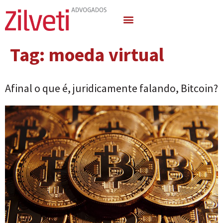
Quem Somos
Áreas de Atuação
Tag:
moeda virtual
Afinal o que é, juridicamente falando, Bitcoin?