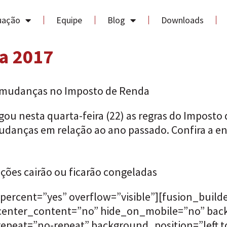
uação
Equipe
Blog
Downloads
a 2017
is mudanças no Imposto de Renda
gou nesta quarta-feira (22) as regras do Imposto
danças em relação ao ano passado. Confira a ent
ções cairão ou ficarão congeladas
percent=”yes” overflow=”visible”][fusion_buil
” center_content=”no” hide_on_mobile=”no” ba
eat=”no-repeat” background_position=”left to