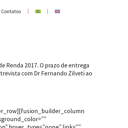
Contatos
 de Renda 2017. O prazo de entrega
revista com Dr Fernando Zilveti ao
der_row][fusion_builder_column
ckground_color=””
p” hover_type=”none” link=””