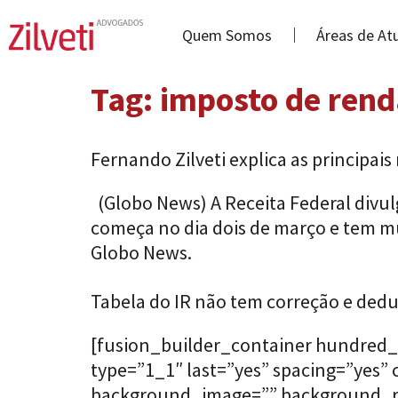
Quem Somos
Áreas de At
Tag:
imposto de rend
Fernando Zilveti explica as principa
(Globo News) A Receita Federal divul
começa no dia dois de março e tem mu
Globo News.
Tabela do IR não tem correção e dedu
[fusion_builder_container hundred_
type=”1_1″ last=”yes” spacing=”yes
background_image=”” background_rep