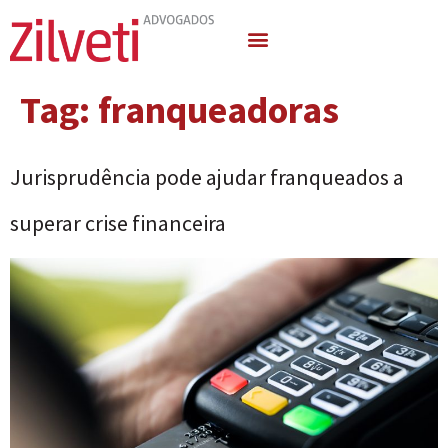
Quem Somos
Áreas de Atuação
Tag:
franqueadoras
Jurisprudência pode ajudar franqueados a
superar crise financeira