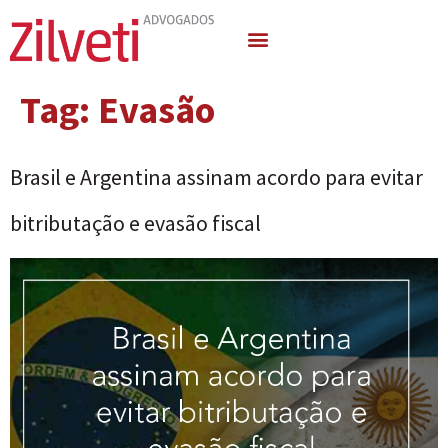
Quem Somos
Áreas de Atuação
Tag:
Evasão
Brasil e Argentina assinam acordo para evitar
bitributação e evasão fiscal