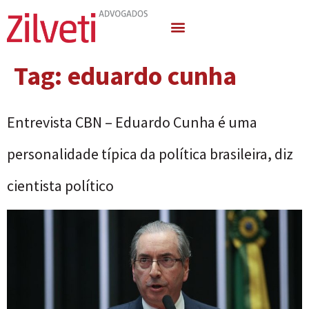
Quem Somos
Áreas de Atuação
Tag:
eduardo cunha
Entrevista CBN – Eduardo Cunha é uma
personalidade típica da política brasileira, diz
cientista político