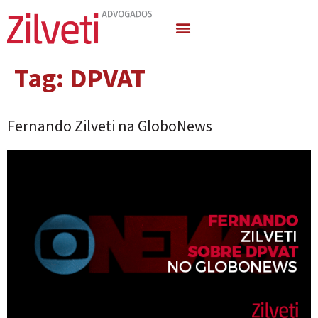
Quem Somos
Áreas de Atuação
Tag:
DPVAT
Fernando Zilveti na GloboNews