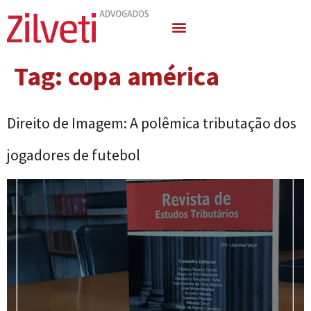
Quem Somos
Áreas de Atuação
Tag:
copa américa
Direito de Imagem: A polêmica tributação dos
jogadores de futebol