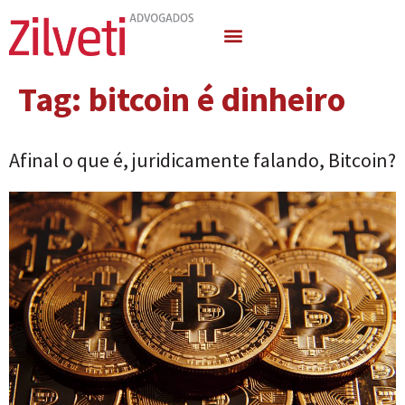
Quem Somos
Áreas de Atuação
Tag:
bitcoin é dinheiro
Afinal o que é, juridicamente falando, Bitcoin?