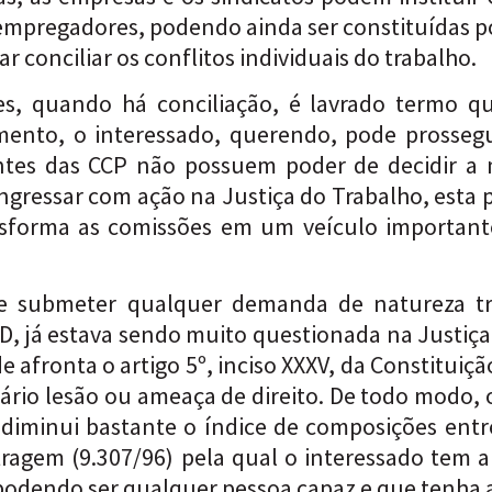
empregadores, podendo ainda ser constituídas p
ar conciliar os conflitos individuais do trabalho.
s, quando há conciliação, é lavrado termo qu
imento, o interessado, querendo, pode prosse
antes das CCP não possuem poder de decidir a 
 ingressar com ação na Justiça do Trabalho, est
ansforma as comissões em um veículo important
 de submeter qualquer demanda de natureza tr
-D, já estava sendo muito questionada na Justiça
e afronta o artigo 5º, inciso XXXV, da Constituiç
ciário lesão ou ameaça de direito. De todo modo,
 diminui bastante o índice de composições entr
agem (9.307/96) pela qual o interessado tem a p
podendo ser qualquer pessoa capaz e que tenha a