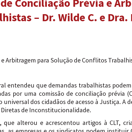
 de Conciliação Prévia e Ar
histas – Dr. Wilde C. e Dra.
 e Arbitragem para Solução de Conflitos Trabalhi
ral entendeu que demandas trabalhistas podem
adas por uma comissão de conciliação prévia (C
 universal dos cidadãos de acesso à Justiça. A d
 Diretas de Inconstitucionalidade.
, que alterou e acrescentou artigos à CLT, cri
as, as empresas e os sindicatos podem instituir