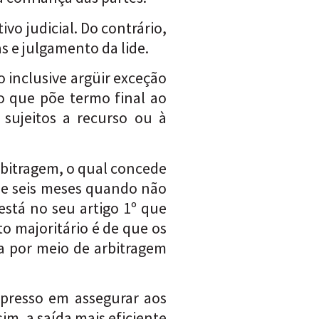
vo judicial. Do contrário,
s e julgamento da lide.
o inclusive argüir exceção
 que põe termo final ao
sujeitos a recurso ou à
Arbitragem, o qual concede
 de seis meses quando não
está no seu artigo 1º que
to majoritário é de que os
da por meio de arbitragem
expresso em assegurar aos
im, a saída mais eficiente