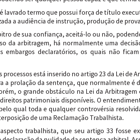
 lavrado termo que possui força de título executi
zada a audiência de instrução, produção de prova
bitro de sua confiança, aceitá-lo ou não, podend
so da arbitragem, há normalmente uma decisão
 embargos declaratórios, os quais não ficam 
 processos está inserido no artigo 23 da Lei de 
para a prolação da sentença, que normalmente é
orém, o grande obstáculo na Lei da Arbitragem 
 a direitos patrimoniais disponíveis. O entendimen
o pelo qual toda e qualquer controvérsia resolvi
nterposição de uma Reclamação Trabalhista.
 aspecto trabalhista, que seu artigo 33 fosse 
 declaração da nulidade da sentença arbitral. Ass