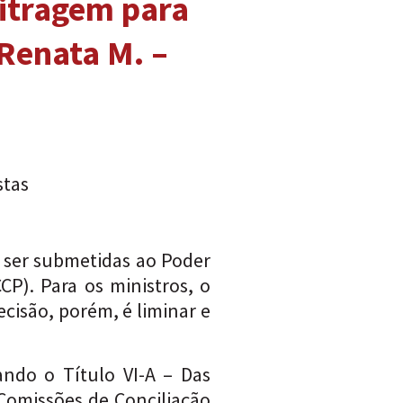
bitragem para
 Renata M. –
stas
 ser submetidas ao Poder
CP). Para os ministros, o
ecisão, porém, é liminar e
ando o Título VI-A – Das
 Comissões de Conciliação