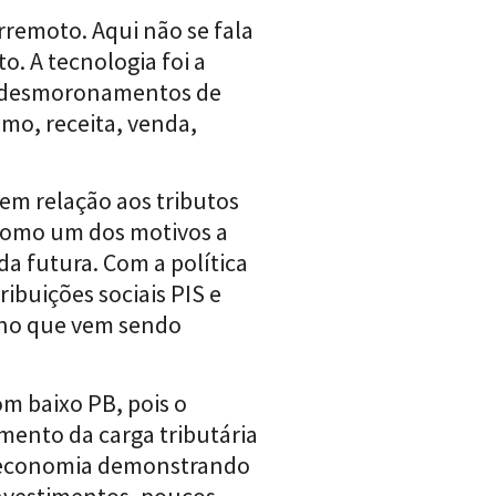
rremoto. Aqui não se fala
. A tecnologia foi a
am desmoronamentos de
mo, receita, venda,
em relação aos tributos
 como um dos motivos a
da futura. Com a política
ibuições sociais PIS e
eno que vem sendo
m baixo PB, pois o
imento da carga tributária
a economia demonstrando
investimentos, poucos