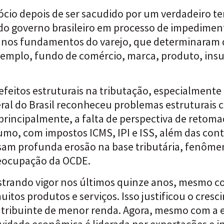
ócio depois de ser sacudido por um verdadeiro te
o governo brasileiro em processo de impedimento
das nos fundamentos do varejo, que determinar
xemplo, fundo de comércio, marca, produto, insu
eitos estruturais na tributação, especialmente 
ral do Brasil reconheceu problemas estruturais
 principalmente, a falta de perspectiva de retoma
mo, com impostos ICMS, IPI e ISS, além das contr
usam profunda erosão na base tributária, fenôm
eocupação da OCDE.
strando vigor nos últimos quinze anos, mesmo co
tos produtos e serviços. Isso justificou o cresc
contribuinte de menor renda. Agora, mesmo com 
ividade econômica é liderada por exportações e 