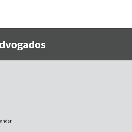
 Advogados
 andar