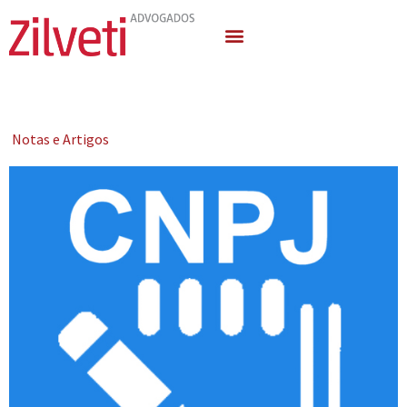
Quem Somos
Áreas de Atuação
Notas e Artigos