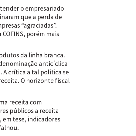
 atender o empresariado
aginaram que a perda de
presas “agraciadas”.
 da COFINS, porém mais
odutos da linha branca.
 denominação anticíclica
crítica a tal política se
ceita. O horizonte fiscal
uma receita com
es públicos a receita
, em tese, indicadores
falhou.