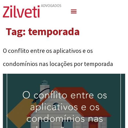
Quem Somos
Áreas de Atuação
Tag:
temporada
O conflito entre os aplicativos e os
condomínios nas locações por temporada