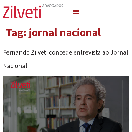
Quem Somos
Áreas de Atuação
Tag:
jornal nacional
Fernando Zilveti concede entrevista ao Jornal
Nacional