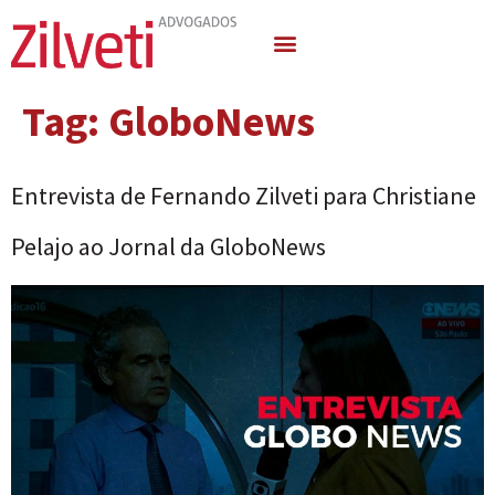
Quem Somos
Áreas de Atuação
Tag:
GloboNews
Entrevista de Fernando Zilveti para Christiane
Pelajo ao Jornal da GloboNews