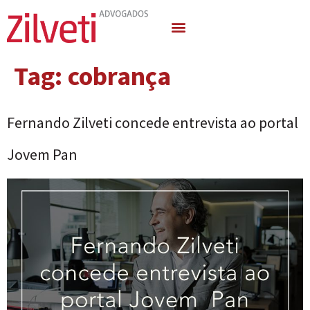
Quem Somos
Áreas de Atuação
Tag:
cobrança
Fernando Zilveti concede entrevista ao portal
Jovem Pan