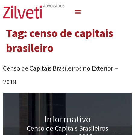
Quem Somos
Áreas de Atuação
Tag:
censo de capitais
brasileiro
Censo de Capitais Brasileiros no Exterior –
2018