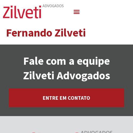
Quem Somos
Áreas de Atuação
Fernando Zilveti
Fale com a equipe
Zilveti Advogados
ENTRE EM CONTATO